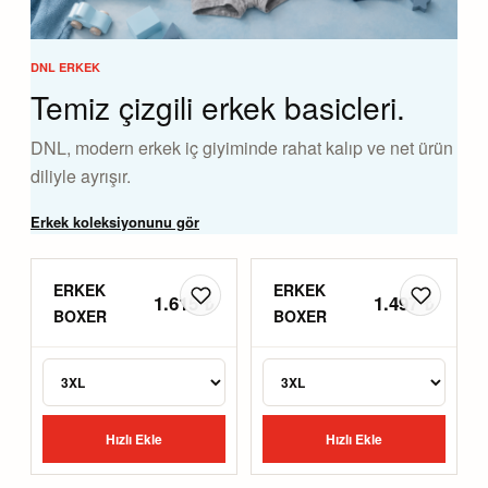
DNL ERKEK
Temiz çizgili erkek basicleri.
DNL, modern erkek iç giyiminde rahat kalıp ve net ürün
diliyle ayrışır.
Erkek koleksiyonunu gör
ERKEK
ERKEK
1.615 ₺
1.497 ₺
BOXER
BOXER
Hızlı Ekle
Hızlı Ekle