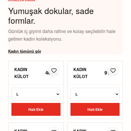
Yumuşak dokular, sade
formlar.
Günlük iç giyimi daha rafine ve kolay seçilebilir hale
getiren kadın koleksiyonu.
Kadın tümünü gör
KADIN
KADIN
460 ₺
910 ₺
KÜLOT
KÜLOT
Hızlı Ekle
Hızlı Ekle
KADIN
KADIN