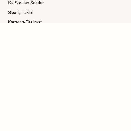
Sık Sorulan Sorular
Sipariş Takibi
Kargo ve Teslimat
İade ve Değişim
ALIŞVERIŞ
Beden Rehberi
Üyelik
Favorilerim
Güvenli Ödeme
Havale / EFT Bilgileri
POLITIKALAR
Hakkımızda
İletişim