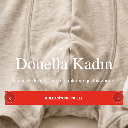
DONELLA
Donella Kadın
Yumuşak dokular, sade formlar ve günlük zarafet.
‹
›
KOLEKSIYONU İNCELE