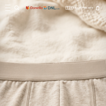
🇹🇷
TR
TOPTAN SATIŞ